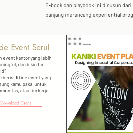
E-book dan playbook ini disusun dari 
panjang merancang experiential prog
de Event Seru!
in event kantor yang lebih
ningful, dan bikin tim
id?
i berisi 10 ide event yang
gsung kamu pakai untuk
omunitas, atau tim kerja.
Download Gratis!