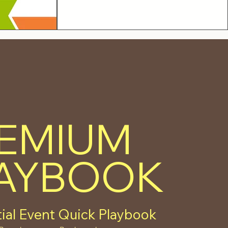
EMIUM
AYBOOK
tial Event Quick Playbook