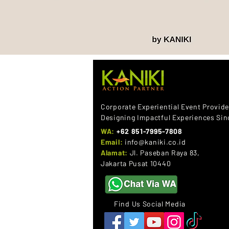
Get in touch :
Corporate Experiential Event Provid
Designing Impactful Experiences Si
WA:
+62 851-7995-7808
Email:
info@kaniki.co.id
Alamat:
Jl. Paseban Raya 83,
Jakarta Pusat 10440
Find Us Social Media