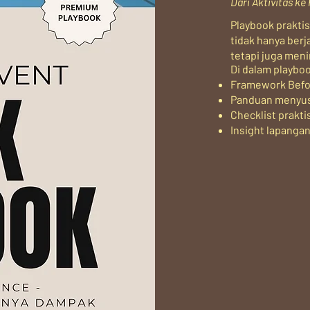
Dari Aktivitas k
Playbook prakt
tidak hanya berj
tetapi juga men
Di dalam playboo
Framework Befor
Panduan menyusu
Checklist prakti
Insight lapangan