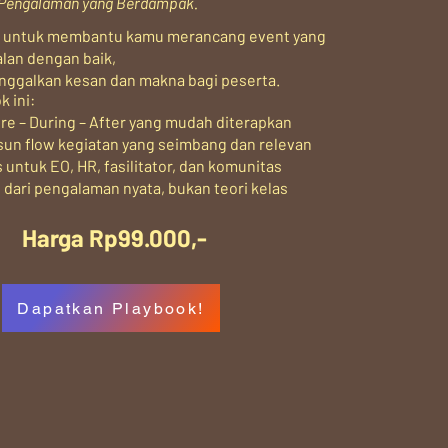
e Pengalaman yang Berdampak.
is untuk membantu kamu merancang event yang
alan dengan baik,
inggalkan kesan dan makna bagi peserta.
k ini:
e – During – After yang mudah diterapkan
n flow kegiatan yang seimbang dan relevan
s untuk EO, HR, fasilitator, dan komunitas
 dari pengalaman nyata, bukan teori kelas
Harga Rp99.000,-
Dapatkan Playbook!