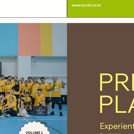
PR
PL
Experien