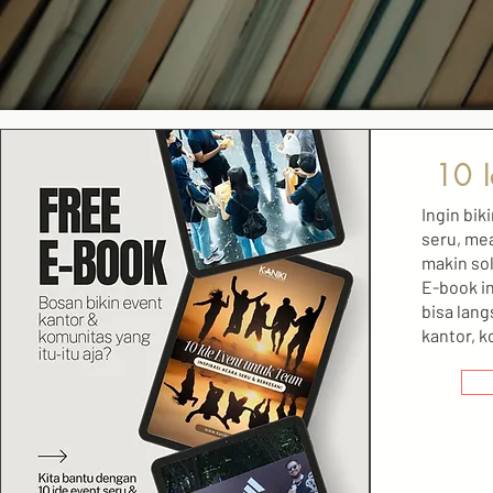
10 I
Ingin bik
seru, mea
makin sol
E-book in
bisa lan
kantor, k