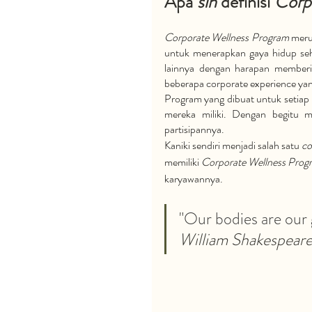
Apa 
sih 
definisi 
Corp
Corporate Wellness Program
 meru
untuk menerapkan gaya hidup sehat
lainnya dengan harapan memberi
beberapa corporate experience yang
Program yang dibuat untuk setiap 
mereka miliki. Dengan begitu m
partisipannya. 
Kaniki sendiri menjadi salah satu 
co
memiliki 
Corporate Wellness Prog
karyawannya.
"
Our bodies are our 
William Shakespear