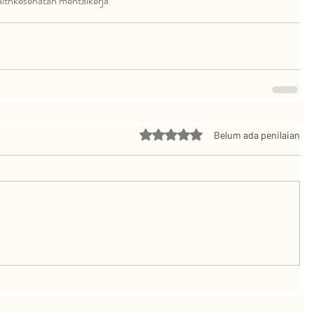
lth
kesehatan mental
kerja
Dinilai 0 dari 5 bintang.
Belum ada penilaian