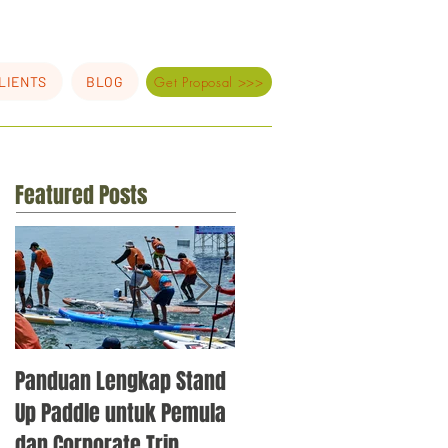
LIENTS
BLOG
Get Proposal >>>
Featured Posts
Panduan Lengkap Stand
10 Ide Team Building
Up Paddle untuk Pemula
Korporat Jakarta 2026
dan Corporate Trip
yang Bikin Tim Makin