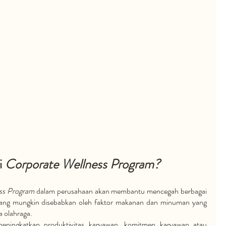
 
Corporate Wellness Program?
ss Program
 dalam perusahaan akan membantu mencegah berbagai 
 yang mungkin disebabkan oleh faktor makanan dan minuman yang 
a olahraga. 
Ada juga manfaat lain seperti meningkatkan produktivitas karyawan, komitmen karyawan atau 