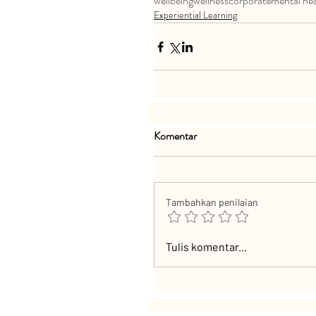
wellbeing
wellness
corporate
mental hea
Experiential Learning
Komentar
Tambahkan penilaian
Tulis komentar...