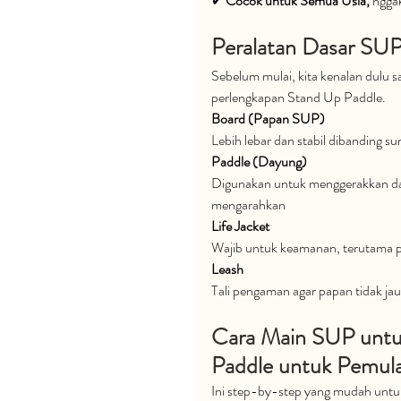
✔
 Cocok untuk Semua Usia, 
nggak
Peralatan Dasar SU
Sebelum mulai, kita kenalan dulu 
perlengkapan Stand Up Paddle.
Board (Papan SUP)
Lebih lebar dan stabil dibanding su
Paddle (Dayung)
Digunakan untuk menggerakkan d
mengarahkan
Life Jacket
Wajib untuk keamanan, terutama 
Leash
Tali pengaman agar papan tidak jau
Cara Main SUP untu
Paddle untuk Pemula
Ini step-by-step yang mudah untuk 