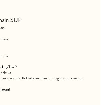
main SUP
man:
 besar
 normal
 Lagi Tren?
ariknya..
memasukkan SUP ke dalam team building & corporate trip?
atural