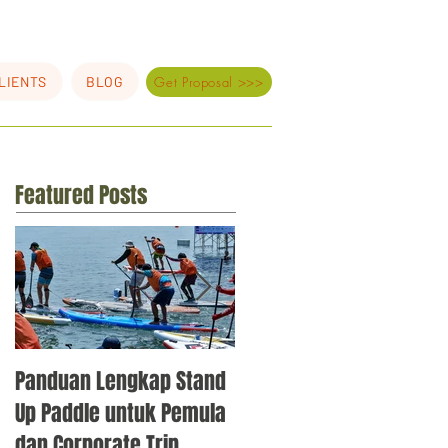
LIENTS
BLOG
Get Proposal >>>
Featured Posts
Panduan Lengkap Stand
10 Ide Team Building
Up Paddle untuk Pemula
Korporat Jakarta 2026
dan Corporate Trip
yang Bikin Tim Makin