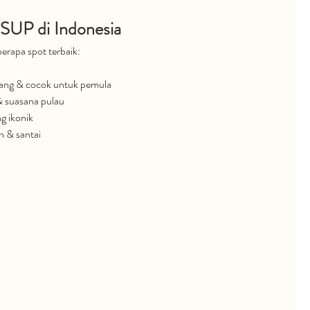
SUP di Indonesia
erapa spot terbaik:
ang & cocok untuk pemula
 & suasana pulau
g ikonik
ih & santai