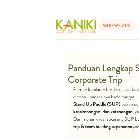
WHO WE ARE
Panduan Lengkap S
Corporate Trip
Pernah kepikiran berdiri di atas la
dicoba… sensasinya beda banget.
Stand Up Paddle (SUP)
 bukan cum
keseimbangan, dan ketenangan
, y
Dan menariknya, sekarang SUP bukan
trip & team building experience
 yan