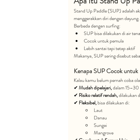
Apa Itu Stand Up P
Stand Up Paddle (SUP) adalah aktiv
menggerakkan diri dengan dayung.
Berbeda dengan surfing:
SUP bisa dilakukan di air ten
Cocok untuk pemula
Lebih santai tapi tetap aktif
Makanya, SUP sering disebut seba
Kenapa SUP Cocok untuk
Kalau kamu belum pernah coba olahr
✔
 Mudah dipelajari, 
dalam 15–30 m
✔
 Risiko relatif rendah, 
dilakukan di
✔
 Fleksibel, 
bisa dilakukan di:
Laut
Danau
Sungai
Mangrove