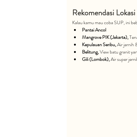
Rekomendasi Lokasi 
Kalau kamu mau coba SUP, ini beb
Pantai Ancol
Mangrove PIK (Jakarta), 
Ten
Kepulauan Seribu, 
Air jernih
Belitung, 
View batu granit yan
Gili (Lombok), 
Air super jern