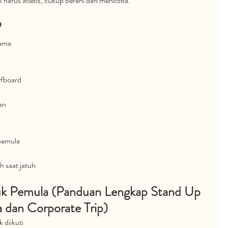
 harus atletis, cukup berani dan mencoba.
P
sama 
rfboard
an 
pemula
h saat jatuh
k Pemula (Panduan Lengkap Stand Up 
 dan Corporate Trip)
diikuti 