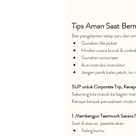
Tips Aman Saat Ber
Biar pengalaman tetap seru dan a
Gunakan life jacket
Hindari cuaca buruk & ombak
Gunakan sunscreen
Ikuti instruksi instruktur
Jangan panik kalau jatuh, itu
SUP untuk Corporate Trip, Kenapa
Sekarang kita masuk ke bagian men
Kenapa banyak perusahaan mulai 
1. Membangun Teamwork Secara N
Saat di atas air, peserta akan:
Saling bantu