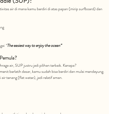
addle (SUP)?
itas air di mana kamu berdiri di atas papan (mirip surfboard) dan 
ang
gai 
“
The easiest way to enjoy the ocean”
 Pemula?
aga air, SUP justru jadi pilihan terbaik. Kenapa?
enit berlatih dasar, kamu sudah bisa berdiri dan mulai mendayung.
 air tenang (flat water), jadi relatif aman.